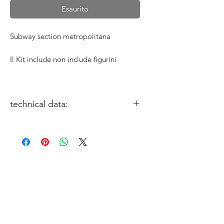
Esaurito
Subway section metropolitana
Il Kit include non include figurini
technical data:
miniature size: 1/35
Sculptor: Fabrizio de Petrillo
Box Art: Fabrizio de PetrilloGabriele
Leni