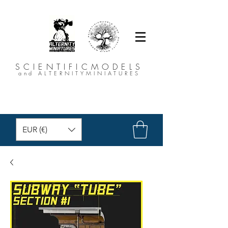
SCIENTIFICMODELS
and ALTERNITYMINIATURES
EUR (€)