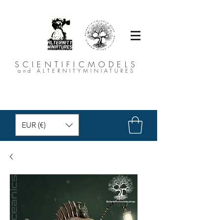
SCIENTIFICMODELS
and ALTERNITYMINIATURES
EUR (€)