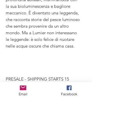
la sua bioluminescenza e bagliore
meccanico. È diventato una leggenda,
che racconta storie del pesce luminoso
che sembra provenire da un altro
mondo. Ma a Lumier non interessano
le leggende: è solo felice di nuotare
nelle acque oscure che chiama casa.
PRESALE - SHIPPING STARTS 15
October about.
Email
Facebook
Technical data:
Dim. miniature: 9 x 11 cm