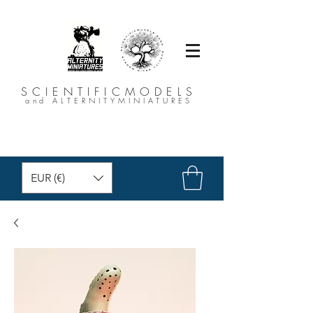
SCIENTIFICMODELS
and ALTERNITYMINIATURES
EUR (€)