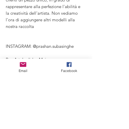
rappresentare alla perfezione l'abilità e
la creatività dell'artista. Non vediamo
l'ora di aggiungere altri modelli alla
nostra raccolta
INSTAGRAM: @prashan.subasinghe
Box Art: Ladislav Majer
Email
Facebook
Technical data:
concept and 3D: Prashan Subasinghe
Box art: Ladislav Majer
Cast: Discordia
Size: 75mm like