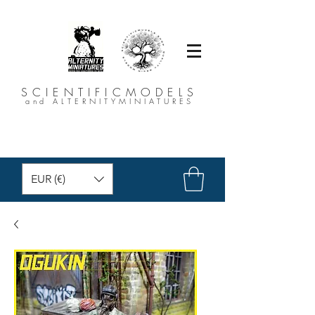
SCIENTIFICMODELS
and ALTERNITYMINIATURES
EUR (€)