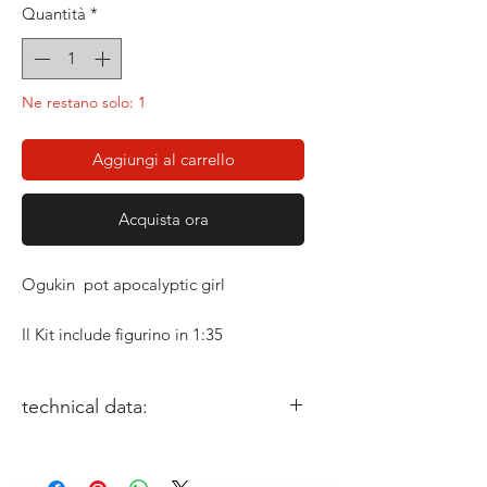
Quantità
*
Ne restano solo: 1
Aggiungi al carrello
Acquista ora
Ogukin pot apocalyptic girl
Il Kit include figurino in 1:35
technical data:
miniature size: 1/35
Sculptor: Stefano D'antonio