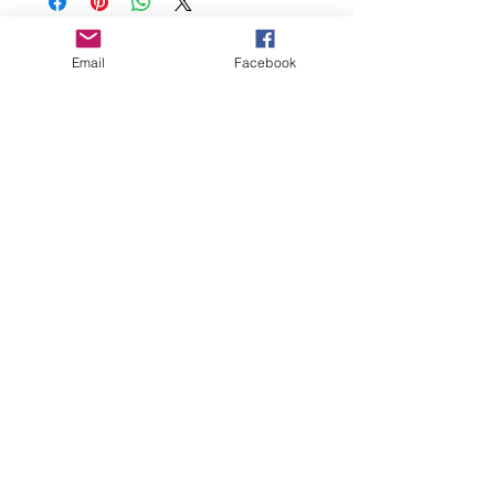
Box Art: Vincenzo Lanna
Email
Facebook
Links
Privacy
Policy
Dichiarazione
Accessibilità
Webmaster Login
About us
Scientificmodels è una piccola azienda italiana specializzata
nella produzione e vendita di miniature di alta qualità, sia a
tema scientifico che per altre aree. Offriamo servizi per musei,
stampa 3D e molto altro ancora.