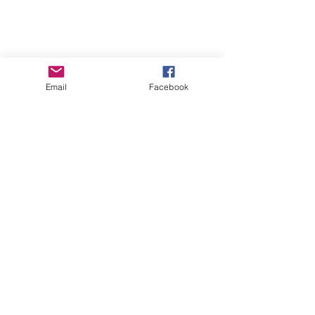
Caratteristiche tecniche:
Email
Facebook
materiale: Resina piena in 12 pezzi
scala: 1:1
dimensione: 8 cm ca
Progettazione: Di Silvestro Gianpaolo
e 郭建宏
Links
Privacy
Policy
Dichiarazione
Accessibilità
Webmaster Login
About us