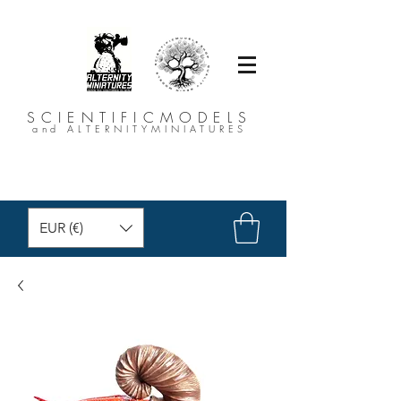
SCIENTIFICMODELS
and ALTERNITYMINIATURES
EUR (€)