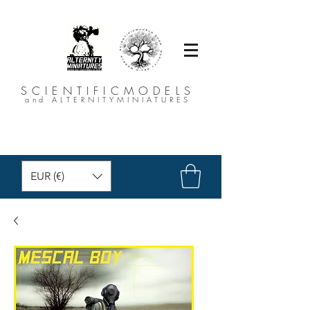
SCIENTIFICMODELS
and ALTERNITYMINIATURES
EUR (€)