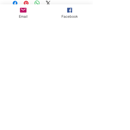
Box Art: Roberto Reale
Email
Facebook
Links
Privacy
Policy
Dichiarazione
Accessibilità
Webmaster Login
About us
Scientificmodels è una piccola azienda italiana specializzata
nella produzione e vendita di miniature di alta qualità, sia a
tema scientifico che per altre aree. Offriamo servizi per musei,
stampa 3D e molto altro ancora.