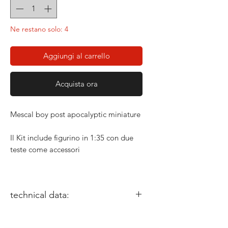
Ne restano solo: 4
Aggiungi al carrello
Acquista ora
Mescal boy post apocalyptic miniature
Il Kit include figurino in 1:35 con due
teste come accessori
technical data:
miniature size: 1/35
Sculptor: Roberto Reale