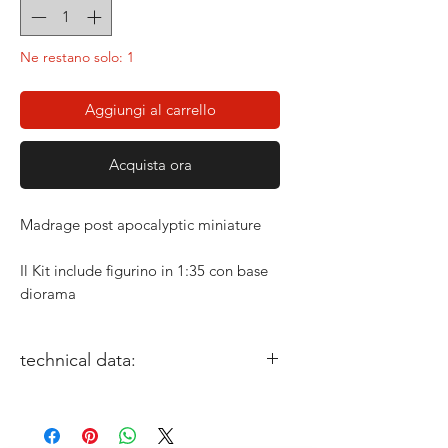
Ne restano solo: 1
Aggiungi al carrello
Acquista ora
Madrage post apocalyptic miniature
Il Kit include figurino in 1:35 con base
diorama
technical data:
miniature size: 1/35
Sculptor: Stavros zouliatis
Box Art: Gabriele Leni