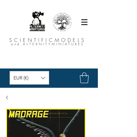
SCIENTIFICMODELS
and ALTERNITYMINIATURES
EUR (€)