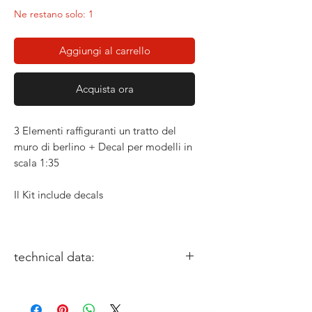
Ne restano solo: 1
Aggiungi al carrello
Acquista ora
3 Elementi raffiguranti un tratto del
muro di berlino + Decal per modelli in
scala 1:35
Il Kit include decals
technical data:
miniature size: 1/35
Sculptor: Fabrizio de Petrillo