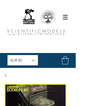
SCIENTIFICMODELS
and ALTERNITYMINIATURES
EUR (€)