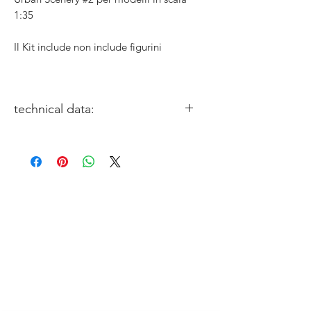
1:35
Il Kit include non include figurini
technical data:
miniature size: 1/35
Sculptor: Gabriele Leni
Box Art: Gabriele Leni