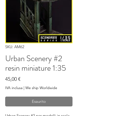
SKU: AM62
Urban Scenery #2
resin miniature 1:35
Prezzo
45,00 €
IVA inclusa
|
We ship Worldwide
Esaurito
Urban Scenery #2 per modelli in scala