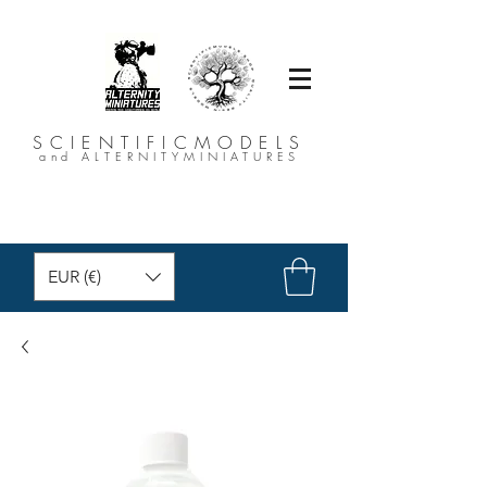
SCIENTIFICMODELS
and ALTERNITYMINIATURES
EUR (€)