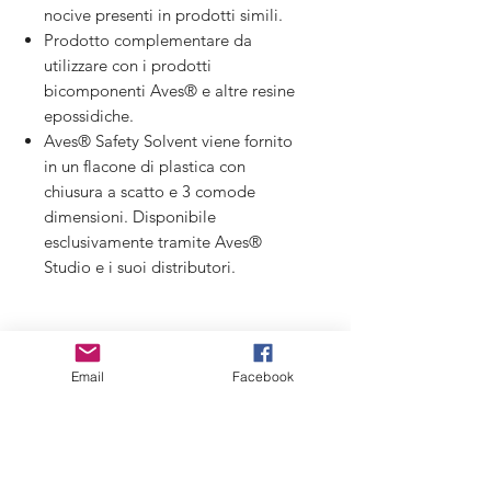
nocive presenti in prodotti simili.
Prodotto complementare da
utilizzare con i prodotti
bicomponenti Aves® e altre resine
epossidiche.
Aves® Safety Solvent viene fornito
in un flacone di plastica con
chiusura a scatto e 3 comode
dimensioni. Disponibile
esclusivamente tramite Aves®
Studio e i suoi distributori.
USARE OCCHIALI E GUANTI
PROTETTIVI
Email
Facebook
TENERE LONTANO DALLA PORTATA
DEI BAMBINI
CHIUDERE IL CONTENITORE DOPO
L'USO