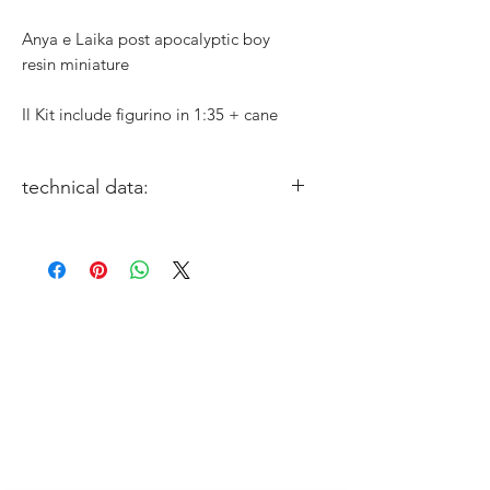
Anya e Laika post apocalyptic boy
resin miniature
Il Kit include figurino in 1:35 + cane
technical data:
miniature size: 1/35
Sculptor: Andrea Muzzu
Box Art: Gabriele Leni