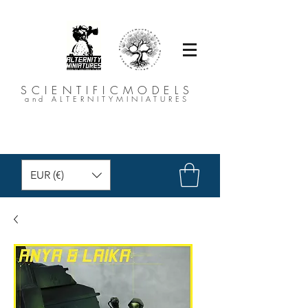
SCIENTIFICMODELS
and ALTERNITYMINIATURES
EUR (€)