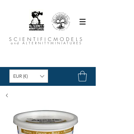
SCIENTIFICMODELS
and ALTERNITYMINIATURES
EUR (€)